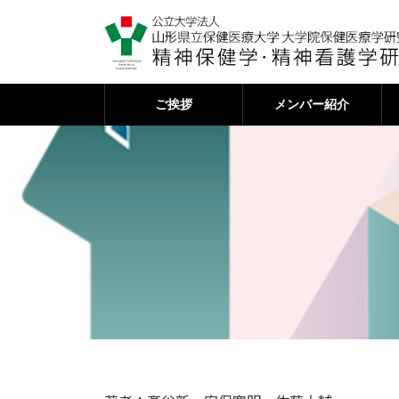
コ
ナ
ン
ビ
テ
ゲ
ン
ー
ツ
シ
ご挨拶
メンバー紹介
へ
ョ
ス
ン
キ
に
ッ
移
プ
動